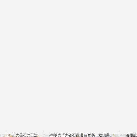
新大谷石の工法
本販売「大谷石百選 自然美・建築美」
会報誌