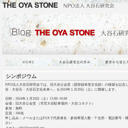
シンポジウム
NPO法人大谷石研究会では、旧大谷公会堂（国登録有形文化財）の移築を記念
谷・大谷石・大谷石文化未来へ」を2024年１月20日（土）に開催します。
日時：2024年１月20日（土）13:00~16:00
会場：旧大谷公会堂 （市営大谷駐車場内・大谷コネクト）
参加：無料
定員：100名
申し込み：メールまたはFAXで代表者名・参加希望人数・〒住所・電話番号・
さい
メール：
info@ooyaishi.org